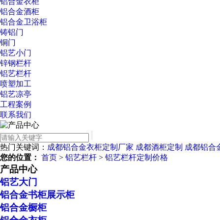
铝合金衣柜
铝合金酒柜
铝合金卫浴柜
铸铝门
铜门
铝艺小门
锌钢栏杆
铝艺栏杆
喷塑加工
铝艺凉亭
工程案例
联系我们
热门关键词：
成都铝合金衣柜定制厂家
成都酒柜定制
成都铝合
您的位置：
首页
>
铝艺栏杆
>
铝艺栏杆定制价格
产品中心
铝艺大门
铝合金书柜展示柜
铝合金橱柜